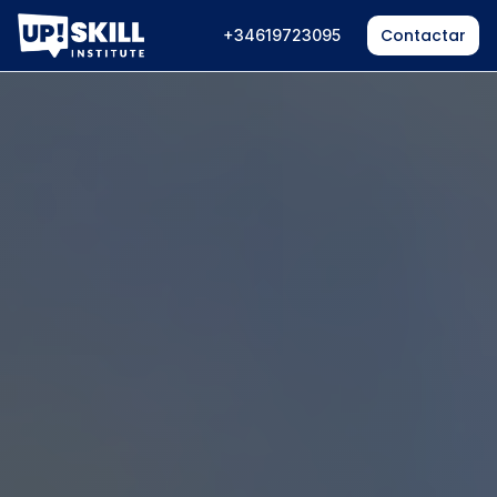
Contactar
+34619723095