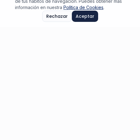
de tus hábitos de navegación. Puedes obtener más
información en nuestra
Política de Cookies
.
Rechazar
Aceptar
Empieza hoy
Cursos y certificaciones
listos para ti
Elige el programa que mejor se adapte a tus
objetivos y comienza tu formación ahora
mismo.