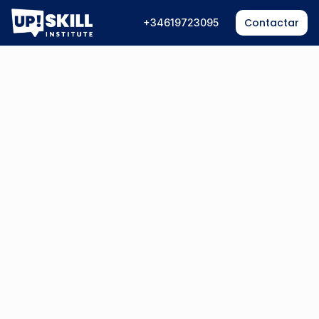
Contactar
+34619723095